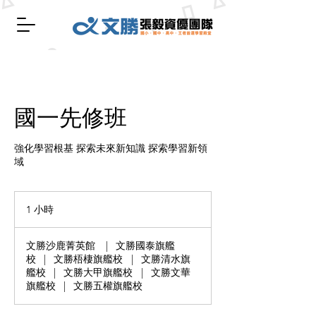
國一先修班
強化學習根基 探索未來新知識 探索學習新領
域
1 小時
1
小
文勝沙鹿菁英館
|
文勝國泰旗艦
校
|
文勝梧棲旗艦校
|
文勝清水旗
艦校
|
文勝大甲旗艦校
|
文勝文華
旗艦校
|
文勝五權旗艦校