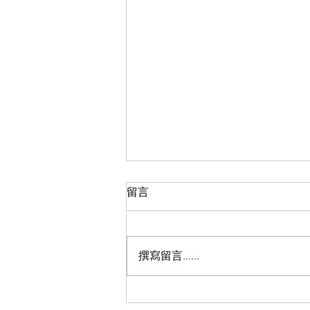
留言
撰寫留言......
【學測國文寫作秘笈】周紹堂