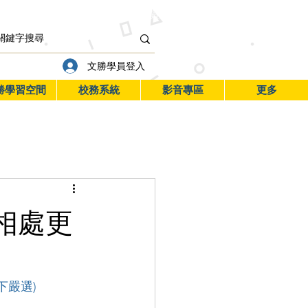
閱文勝
行事曆
學習管家
資訊服務入口
文勝學員登入
勝學習空間
校務系統
影音專區
更多
相處更
下嚴選)