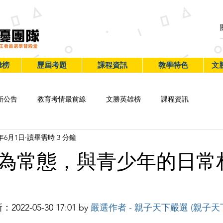
首頁
加入文勝
校務系統
班內學生
線上學習
訂
雄榜
歷屆考題
課程資訊
教學特色
文
新公告
教育考情最前線
文勝英雄榜
課程資訊
2年6月1日
讀畢需時 3 分鐘
為常態，與青少年的日常
：2022-05-30 17:01 by 
嚴選作者 - 親子天下嚴選 (親子天