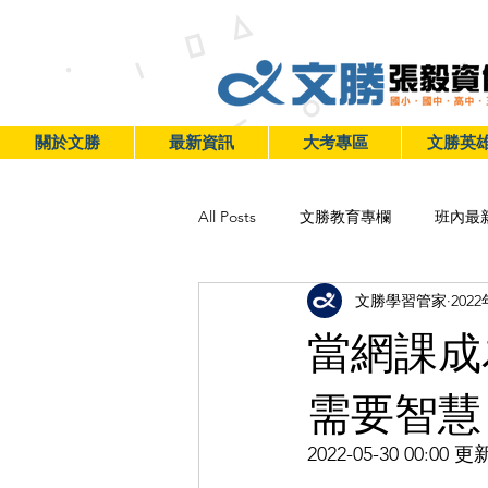
關於文勝
最新資訊
大考專區
文勝英
All Posts
文勝教育專欄
班內最
文勝學習管家
202
當網課成
需要智慧
2022-05-30 00:00 更新