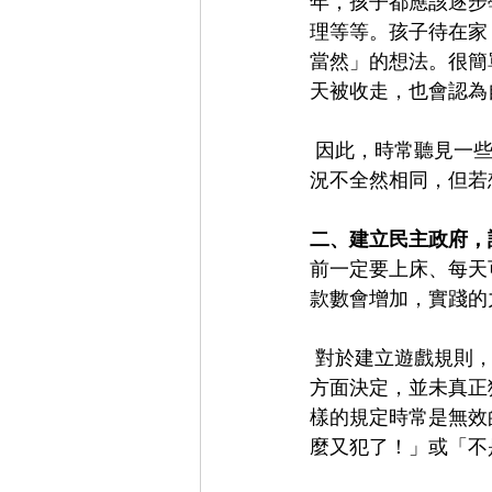
年，孩子都應該逐步
理等等。孩子待在家
當然」的想法。很簡
天被收走，也會認為
 因此，時常聽見一些家長反應孩子「不懂感恩」、「在家當大爺」等等。雖然每個家庭的狀
況不全然相同，但若
二、建立民主政府，
前一定要上床、每天
款數會增加，實踐的
 對於建立遊戲規則，我個人認為並沒有什麼不好，但關鍵在如何建立。如果規則是由家長單
方面決定，並未真正
樣的規定時常是無效
麼又犯了！」或「不