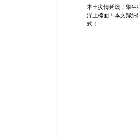
本土疫情延燒，學生
浮上檯面！本文歸納
式！