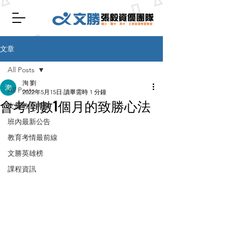
文章
All Posts
洵 劉
All Posts
2022年5月15日
讀畢需時 1 分鐘
會考倒數1個月的致勝心法
文勝教育專欄
班內最新公告
教育考情最前線
文勝英雄榜
課程資訊