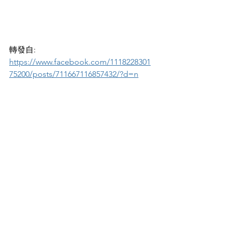
轉發自:
https://www.facebook.com/1118228301
75200/posts/711667116857432/?d=n