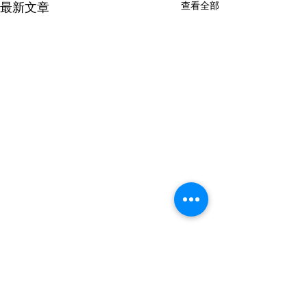
查看全部
最新文章
留言