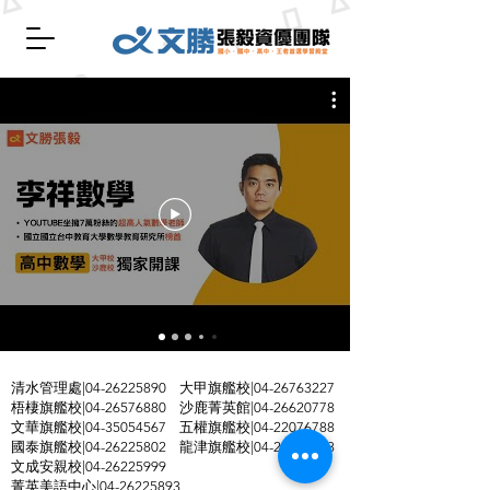
清水管理處|04-26225890 大甲旗艦校|04-26763227
梧棲旗艦校|04-26576880 沙鹿菁英館|04-26620778
文華旗艦校|04-35054567​ 五權旗艦校|04-22076788
國泰旗艦校|04-26225802 龍津旗艦校|04-26395858
文成安親校|04-26225999
菁英美語中心|04-26225893