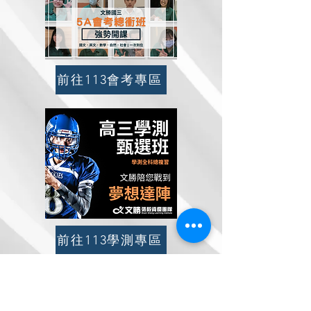
前往113會考專區
前往113學測專區
清水管理處|04-26225890 大甲旗艦校|04-26763227