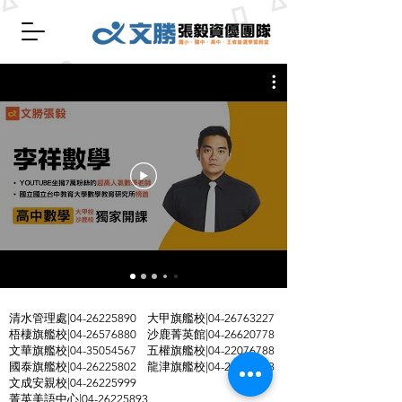
清水管理處|04-26225890 大甲旗艦校|04-26763227
梧棲旗艦校|04-26576880 沙鹿菁英館|04-26620778
文華旗艦校|04-35054567​ 五權旗艦校|04-22076788
國泰旗艦校|04-26225802 龍津旗艦校|04-26395858
文成安親校|04-26225999
菁英美語中心|04-26225893