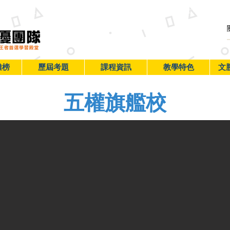
首頁
加入文勝
校務系統
班內學生
線上學習
訂
雄榜
歷屆考題
課程資訊
教學特色
文
五權旗艦校