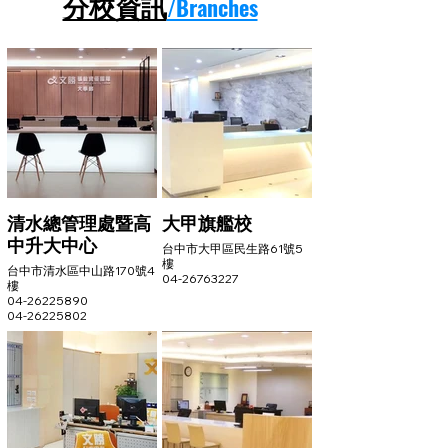
分校資訊
/Branches
清水總管理處暨高
大甲旗艦校
中升大中心
台中市大甲區民生路61號5
樓
台中市清水區中山路170號4
04-26763227
樓
04-26225890
04-26225802