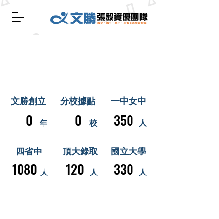
​文勝創立
分校據點
一中女中
0
350
0
年
校
人
四省中
頂大錄取
國立大學
1080
120
330
人
人
人
國三會考總衝班